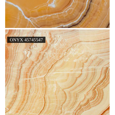
ONYX 45745547