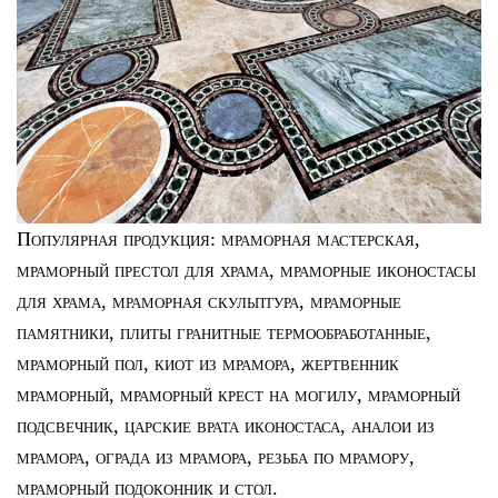
Популярная продукция:
мраморная мастерская
,
мраморный престол для храма
,
мраморные иконостасы
для храма
,
мраморная скульптура
,
мраморные
памятники
,
плиты гранитные термообработанные
,
мраморный пол
,
киот из мрамора
,
жертвенник
мраморный
,
мраморный крест на могилу
,
мраморный
подсвечник
,
царские врата иконостаса
,
аналои из
мрамора
,
ограда из мрамора
,
резьба по мрамору
,
мраморный подоконник и стол
.