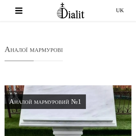
UK
Аналої мармурові
Аналой мармуровий №1