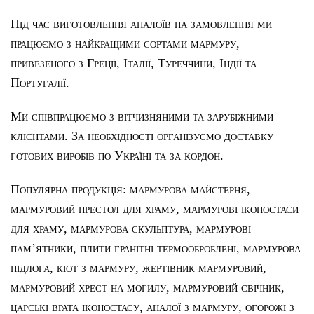
Під час виготовлення аналоїв на замовлення ми
працюємо з найкращими сортами мармуру,
привезеного з Греції, Італії, Туреччини, Індії та
Португалії.
Ми співпрацюємо з вітчизняними та зарубіжними
клієнтами. За необхідності організуємо доставку
готових виробів по Україні та за кордон.
Популярна продукція:
мармурова майстерня
,
мармуровий престол для храму
,
мармурові іконостаси
для храму
,
мармурова скульптура
,
мармурові
пам’ятники
,
плити гранітні термооброблені
,
мармурова
підлога
,
кіот з мармуру
,
жертівник мармуровий
,
мармуровий хрест на могилу
,
мармуровий свічник
,
царські врата іконостасу
,
аналої з мармуру
,
огорожі з