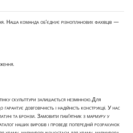
ня. Наша команда об’єднує різнопланових фахівців —
дження.
ідтінку скульптури залишається незмінною.Для
гарантує довговічність і надійність конструкції. У нас
туні та бронзи. Замовити пам’ятник з мармуру у
аталог наших виробів і проведе попередній розрахунок
ля храму
,
мармурові іконостаси для храму
,
мармурова