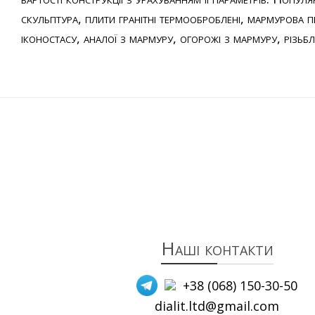
скульптура
,
плити гранітні термооброблені
,
мармурова п
іконостасу
,
аналої з мармуру
,
огорожі з мармуру
,
різьб
Наші контакти
+38 (068) 150-30-50
dialit.ltd@gmail.com