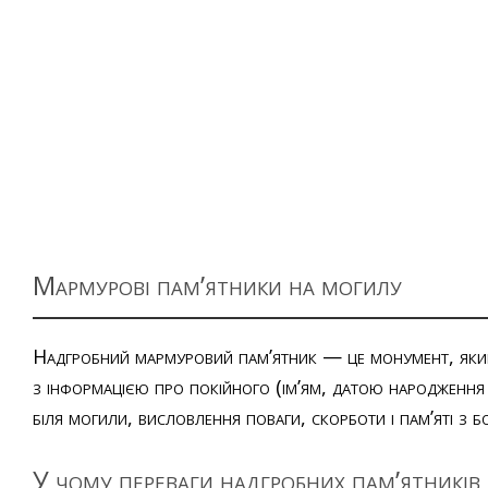
Мармурові пам’ятники на могилу
Надгробний мармуровий пам’ятник — це монумент, який
з інформацією про покійного (ім’ям, датою народження і
біля могили, висловлення поваги, скорботи і пам’яті з б
У чому переваги надгробних пам’ятників 