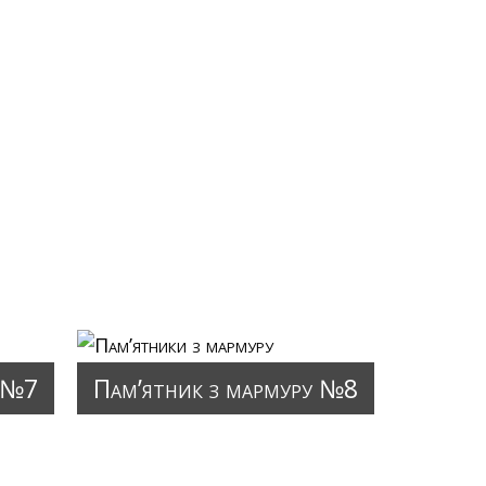
у №7
Пам’ятник з мармуру №8