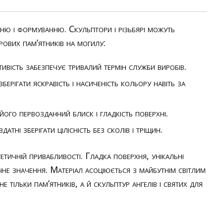
нню і формуванню. Скульптори і різьбярі можуть
урових пам’ятників на могилу:
ивість забезпечує тривалий термін служби виробів.
ерігати яскравість і насиченість кольору навіть за
ого первозданний блиск і гладкість поверхні.
ні зберігати цілісність без сколів і тріщин.
тичній привабливості. Гладка поверхня, унікальні
чне значення. Матеріал асоціюється з майбутнім світлим
 тільки пам’ятників, а й скульптур ангелів і святих для