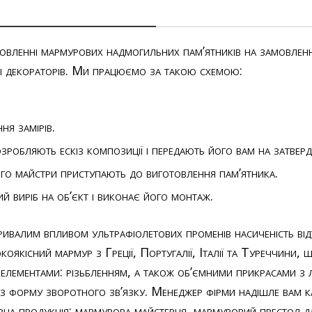
товленні мармурових надмогильних пам’ятників на замовлен
в і декораторів. Ми працюємо за такою схемою:
ня замірів.
зробляють ескіз композиції і передають його вам на затвер
ого майстри приступають до виготовлення пам’ятника.
й виріб на об’єкт і виконає його монтаж.
тривалим впливом ультрафіолетових променів насиченість в
кісний мармур з Греції, Португалії, Італії та Туреччини, що 
ементами: різьбленням, а також об’ємними прикрасами з ла
з форму зворотного зв’язку. Менеджер фірми надішле вам к
ярна продукція:
мармурова майстерня
,
мармуровий престол д