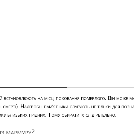
 встановлюють на місці поховання померлого. Він може мат
 смерті). Надгробні пам’ятники слугують не тільки для поз
оку близьких і рідних. Тому обирати їх слід ретельно.
із мармуру?