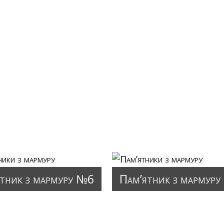
тник з мармуру №6
Пам’ятник з мармур