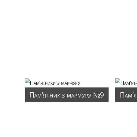
Пам’ятник з мармуру №9
Пам’я