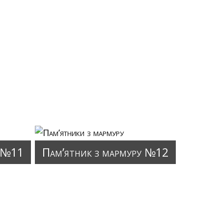
у №11
Пам’ятник з мармуру №12