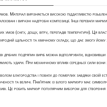
умов. Матеріал вирізняється високою піддатливістю різьбле
ізовані і виразні надгробні композиції. Інші переваги марм
умов (снігу, дощу, вітру, перепадів температури). Ця власт
риродній щільності та хімічному складу, що дає змогу йому зб
 дрібних подряпин виріб можна відполірувати, відновивши й
ують удари. При механічному впливі середньої сили вони здат
олом благородства і поваги до померлих завдяки своїй есте
ченості та величі. Пам’ятник із білого мармуру має символі
 живі. Це робить мармур популярним вибором для створення не