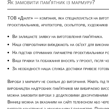
Як замовити пам’ятник із мармуру?
ТОВ «Діаліт» — компанія, яка спеціалізується на виго
проєктувальників, архітекторів, скульпторів, художникі
Ви залишаєте заявку на виготовлення пам’ятника.
Наші співробітники виїжджають на об’єкт для виконан
На підставі отриманих параметрів проектувальники ро
Ваші правки та побажання вносять у проєкт, після ч
За необхідності наша служба доставки привезе готови
Вироби з мармуру не схильні до вигорання. Навіть під 
виробництва надгробних пам’ятників ми вибираємо високоя
можна замовити вироби з додатковими декоративними ел
Вінниці можна за вказаним на сайті телефоном або чере
вартості конструкції з урахуванням її параметрів. Попул