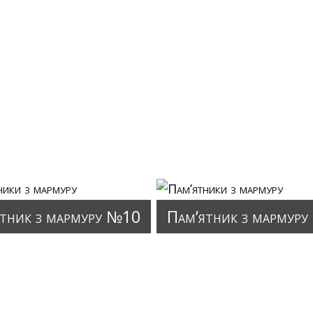
тник з мармуру №10
Пам’ятник з мармур