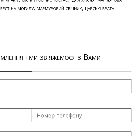
рест на могилу
,
мармуровий свічник
,
царські врата
млення і ми зв'яжемося з Вами