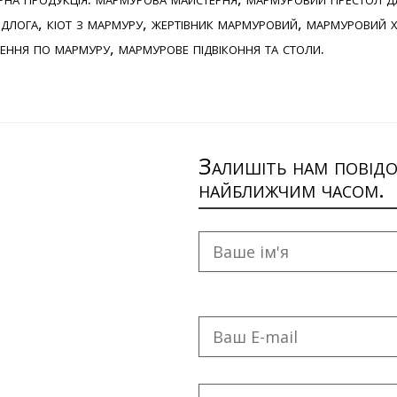
ідлога
,
кіот з мармуру
,
жертівник мармуровий
,
мармуровий х
лення по мармуру
,
мармурове підвіконня та столи
.
Залишіть нам повідо
найближчим часом.