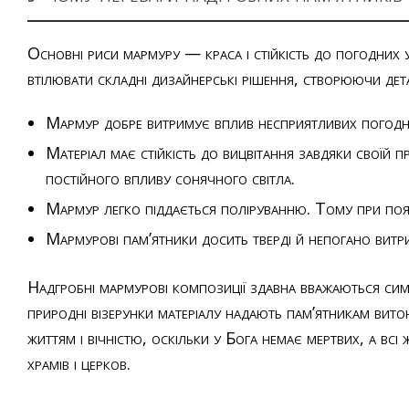
Основні риси мармуру — краса і стійкість до погодних 
втілювати складні дизайнерські рішення, створюючи детал
Мармур добре витримує вплив несприятливих погодних 
Матеріал має стійкість до вицвітання завдяки своїй п
постійного впливу сонячного світла.
Мармур легко піддається поліруванню. Тому при появі
Мармурові пам’ятники досить тверді й непогано витрим
Надгробні мармурові композиції здавна вважаються симв
природні візерунки матеріалу надають пам’ятникам витон
життям і вічністю, оскільки у Бога немає мертвих, а всі
храмів і церков.