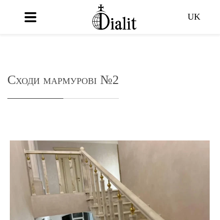
UK
Сходи мармурові №2