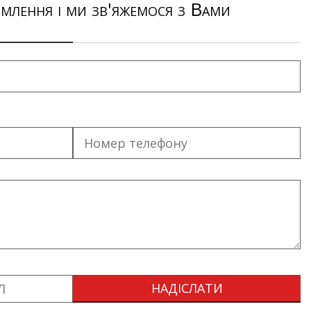
млення і ми зв'яжемося з Вами
Л